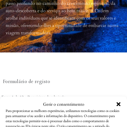
passo profundo no caminho do crescimento espiritual, da
auto-descoberta e do serviço ao bem maior. A Ordem
acolhe indivíduos que se identificam com os seus valores e
missão, oferecendo-lhes a oportunidade de embarcar numa
viagem transformadora.
Formulário de registo
Etapa 1 de 12 - Requisitos de admissão
Gerir o consentimento
8%
Para proporcionar as melhores experiências, utilizamos tecnologias como os cookies
para armazenar e/ou aceder a informações do dispositivo. O consentimento para
Juntar-se à Ordem Mística dos Iniciados Universais é um passo
estas tecnologias permitir-nos-á processar dados como o comportamento de
profundo no caminho do crescimento espiritual, da auto-
navegação ou IDs únicos neste sítio. O não consentimento ou a retirada do