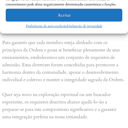
consentimento pode afetar negativamente determinadas caraterísticas e funções.
descoberta e do serviço ao bem maior. A Ordem acolhe
indivíduos que se identificam com os seus valores e missão,
Aceitar
oferecendo-lhes a oportunidade de embarcar numa viagem
Preferências de auto-exclusão
Declaração de privacidade
transformadora.
Para garantir que cada membro esteja alinhado com os
princípios da Ordem e possa se beneficiar plenamente de seus
ensinamentos, estabelecemos um conjunto de requisitos de
admissão. Estas diretrizes foram concebidas para promover a
harmonia dentro da comunidade, apoiar o desenvolvimento
individual e coletivo e manter a integridade sagrada da Ordem.
Quer seja novo na exploração espiritual ou um buscador
experiente, os requisitos descritos abaixo ajudá-lo-ão a
preparar-se para este compromisso significativo e a garantir
uma integração perfeita na nossa irmandade.